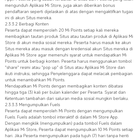
mengunduh Aplikasi Mi Store, juga akan diberikan bonus
pendaftaran seperti dijelaskan di atas dengan mengaktifkan tugas
ini di akun Situs mereka.
2.3.3.2 Berbagi Konten
Peserta dapat memperoleh 20 Mi Points setiap kali mereka
membagikan tautan produk Situs atau tautan produk di Aplikasi Mi
Store di akun media sosial mereka. Peserta harus masuk ke akun
Situs mereka atau masuk dengan kredensial akun Situs mereka di
Aplikasi Mi Store agar memenuhi syarat untuk mendapatkan Mi
Points untuk berbagi konten. Peserta harus menggunakan tombol
"share" resmi atau "pop up" di Situs atau Aplikasi Mi Store dan
ikuti instruksi, sehingga Penyelenggara dapat melacak pembagian
untuk menambahkan Mi Points.
Mendapatkan Mi Points dengan membagikan konten dibatasi
hingga tiga (3) kali per bulan kalender per Peserta. Syarat dan
Ketentuan tambahan dari saluran media sosial mungkin berlaku.
2.3.3.3 Mengumpulkan Fuels
Peserta dapat memperoleh Mi Points dengan mengumpulkan
Fuels. Fuels adalah tombol interaktif di dalam Mi Store App.
Dengan mengklik (mengumpulkan) pada tombol Fuels dalam
Aplikasi Mi Store, Peserta dapat mengumpulkan 10 Mi Points setiap
hari. Jika Peserta mengumpulkan pada tujuh (7) hari tanpa henti