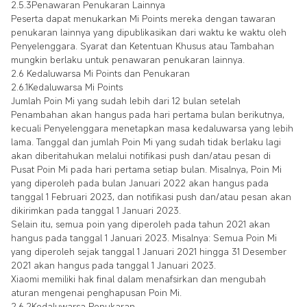
2.5.3Penawaran Penukaran Lainnya
Peserta dapat menukarkan Mi Points mereka dengan tawaran
penukaran lainnya yang dipublikasikan dari waktu ke waktu oleh
Penyelenggara. Syarat dan Ketentuan Khusus atau Tambahan
mungkin berlaku untuk penawaran penukaran lainnya.
2.6 Kedaluwarsa Mi Points dan Penukaran
2.6.1Kedaluwarsa Mi Points
Jumlah Poin Mi yang sudah lebih dari 12 bulan setelah
Penambahan akan hangus pada hari pertama bulan berikutnya,
kecuali Penyelenggara menetapkan masa kedaluwarsa yang lebih
lama. Tanggal dan jumlah Poin Mi yang sudah tidak berlaku lagi
akan diberitahukan melalui notifikasi push dan/atau pesan di
Pusat Poin Mi pada hari pertama setiap bulan. Misalnya, Poin Mi
yang diperoleh pada bulan Januari 2022 akan hangus pada
tanggal 1 Februari 2023, dan notifikasi push dan/atau pesan akan
dikirimkan pada tanggal 1 Januari 2023.
Selain itu, semua poin yang diperoleh pada tahun 2021 akan
hangus pada tanggal 1 Januari 2023. Misalnya: Semua Poin Mi
yang diperoleh sejak tanggal 1 Januari 2021 hingga 31 Desember
2021 akan hangus pada tanggal 1 Januari 2023.
Xiaomi memiliki hak final dalam menafsirkan dan mengubah
aturan mengenai penghapusan Poin Mi.
2.6.2Kedaluwarsa Penukaran