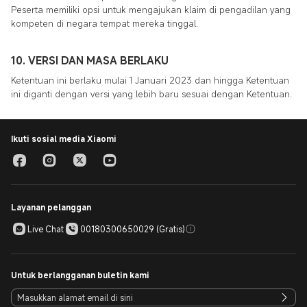
Peserta memiliki opsi untuk mengajukan klaim di pengadilan yang
kompeten di negara tempat mereka tinggal.
10. VERSI DAN MASA BERLAKU
Ketentuan ini berlaku mulai 1 Januari 2023 dan hingga Ketentuan
ini diganti dengan versi yang lebih baru sesuai dengan Ketentuan.
Ikuti sosial media Xiaomi
Layanan pelanggan
Live Chat
00180300650029 (Gratis)
Untuk berlangganan buletin kami