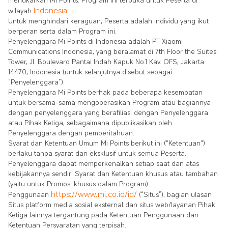
menukarkan Mi Points. Program ini terbuka untuk Peserta di
Indonesia
wilayah
.
Untuk menghindari keraguan, Peserta adalah individu yang ikut
berperan serta dalam Program ini.
Penyelenggara Mi Points di Indonesia adalah PT Xiaomi
Communications Indonesia, yang beralamat di 7th Floor the Suites
Tower, Jl. Boulevard Pantai Indah Kapuk No.1 Kav. OFS, Jakarta
14470, Indonesia (untuk selanjutnya disebut sebagai
“Penyelenggara”).
Penyelenggara Mi Points berhak pada beberapa kesempatan
untuk bersama-sama mengoperasikan Program atau bagiannya
dengan penyelenggara yang berafiliasi dengan Penyelenggara
atau Pihak Ketiga, sebagaimana dipublikasikan oleh
Penyelenggara dengan pemberitahuan.
Syarat dan Ketentuan Umum Mi Points berikut ini ("Ketentuan")
berlaku tanpa syarat dan eksklusif untuk semua Peserta.
Penyelenggara dapat memperkenalkan setiap saat dan atas
kebijakannya sendiri Syarat dan Ketentuan khusus atau tambahan
(yaitu untuk Promosi khusus dalam Program).
https://www.mi.co.id/id/
Penggunaan
(“Situs”), bagian ulasan
Situs platform media sosial eksternal dan situs web/layanan Pihak
Ketiga lainnya tergantung pada Ketentuan Penggunaan dan
Ketentuan Persyaratan yang terpisah.