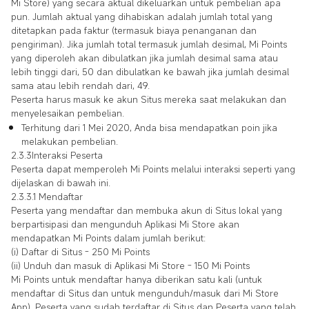
Mi Store) yang secara aktual dikeluarkan untuk pembelian apa
pun. Jumlah aktual yang dihabiskan adalah jumlah total yang
ditetapkan pada faktur (termasuk biaya penanganan dan
pengiriman). Jika jumlah total termasuk jumlah desimal, Mi Points
yang diperoleh akan dibulatkan jika jumlah desimal sama atau
lebih tinggi dari, 50 dan dibulatkan ke bawah jika jumlah desimal
sama atau lebih rendah dari, 49.
Peserta harus masuk ke akun Situs mereka saat melakukan dan
menyelesaikan pembelian.
Terhitung dari 1 Mei 2020, Anda bisa mendapatkan poin jika
melakukan pembelian.
2.3.3Interaksi Peserta
Peserta dapat memperoleh Mi Points melalui interaksi seperti yang
dijelaskan di bawah ini.
2.3.3.1 Mendaftar
Peserta yang mendaftar dan membuka akun di Situs lokal yang
berpartisipasi dan mengunduh Aplikasi Mi Store akan
mendapatkan Mi Points dalam jumlah berikut:
(i) Daftar di Situs - 250 Mi Points
(ii) Unduh dan masuk di Aplikasi Mi Store - 150 Mi Points
Mi Points untuk mendaftar hanya diberikan satu kali (untuk
mendaftar di Situs dan untuk mengunduh/masuk dari Mi Store
App). Peserta yang sudah terdaftar di Situs dan Peserta yang telah