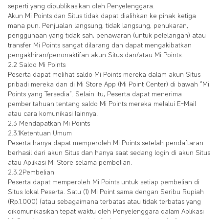
seperti yang dipublikasikan oleh Penyelenggara.
Akun Mi Points dan Situs tidak dapat dialihkan ke pihak ketiga
mana pun. Penjualan langsung, tidak langsung, penukaran,
penggunaan yang tidak sah, penawaran (untuk pelelangan) atau
transfer Mi Points sangat dilarang dan dapat mengakibatkan
pengakhiran/penonaktifan akun Situs dan/atau Mi Points.
2.2 Saldo Mi Points
Peserta dapat melihat saldo Mi Points mereka dalam akun Situs
pribadi mereka dan di Mi Store App (Mi Point Center) di bawah “Mi
Points yang Tersedia”. Selain itu, Peserta dapat menerima
pemberitahuan tentang saldo Mi Points mereka melalui E-Mail
atau cara komunikasi lainnya.
2.3 Mendapatkan Mi Points
2.3.1Ketentuan Umum
Peserta hanya dapat memperoleh Mi Points setelah pendaftaran
berhasil dari akun Situs dan hanya saat sedang login di akun Situs
atau Aplikasi Mi Store selama pembelian.
2.3.2Pembelian
Peserta dapat memperoleh Mi Points untuk setiap pembelian di
Situs lokal Peserta. Satu (1) Mi Point sama dengan Seribu Rupiah
(Rp.1.000) (atau sebagaimana terbatas atau tidak terbatas yang
dikomunikasikan tepat waktu oleh Penyelenggara dalam Aplikasi