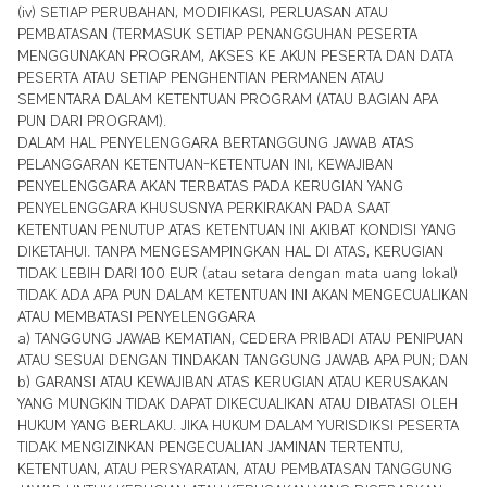
(iv) SETIAP PERUBAHAN, MODIFIKASI, PERLUASAN ATAU
PEMBATASAN (TERMASUK SETIAP PENANGGUHAN PESERTA
MENGGUNAKAN PROGRAM, AKSES KE AKUN PESERTA DAN DATA
PESERTA ATAU SETIAP PENGHENTIAN PERMANEN ATAU
SEMENTARA DALAM KETENTUAN PROGRAM (ATAU BAGIAN APA
PUN DARI PROGRAM).
DALAM HAL PENYELENGGARA BERTANGGUNG JAWAB ATAS
PELANGGARAN KETENTUAN-KETENTUAN INI, KEWAJIBAN
PENYELENGGARA AKAN TERBATAS PADA KERUGIAN YANG
PENYELENGGARA KHUSUSNYA PERKIRAKAN PADA SAAT
KETENTUAN PENUTUP ATAS KETENTUAN INI AKIBAT KONDISI YANG
DIKETAHUI. TANPA MENGESAMPINGKAN HAL DI ATAS, KERUGIAN
TIDAK LEBIH DARI 100 EUR (atau setara dengan mata uang lokal)
TIDAK ADA APA PUN DALAM KETENTUAN INI AKAN MENGECUALIKAN
ATAU MEMBATASI PENYELENGGARA
a) TANGGUNG JAWAB KEMATIAN, CEDERA PRIBADI ATAU PENIPUAN
ATAU SESUAI DENGAN TINDAKAN TANGGUNG JAWAB APA PUN; DAN
b) GARANSI ATAU KEWAJIBAN ATAS KERUGIAN ATAU KERUSAKAN
YANG MUNGKIN TIDAK DAPAT DIKECUALIKAN ATAU DIBATASI OLEH
HUKUM YANG BERLAKU. JIKA HUKUM DALAM YURISDIKSI PESERTA
TIDAK MENGIZINKAN PENGECUALIAN JAMINAN TERTENTU,
KETENTUAN, ATAU PERSYARATAN, ATAU PEMBATASAN TANGGUNG