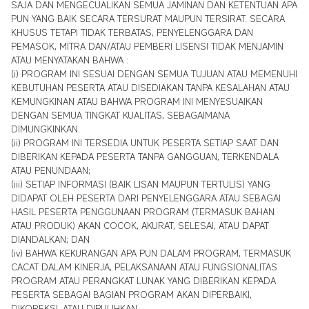
SAJA DAN MENGECUALIKAN SEMUA JAMINAN DAN KETENTUAN APA
PUN YANG BAIK SECARA TERSURAT MAUPUN TERSIRAT. SECARA
KHUSUS TETAPI TIDAK TERBATAS, PENYELENGGARA DAN
PEMASOK, MITRA DAN/ATAU PEMBERI LISENSI TIDAK MENJAMIN
ATAU MENYATAKAN BAHWA :
(i) PROGRAM INI SESUAI DENGAN SEMUA TUJUAN ATAU MEMENUHI
KEBUTUHAN PESERTA ATAU DISEDIAKAN TANPA KESALAHAN ATAU
KEMUNGKINAN ATAU BAHWA PROGRAM INI MENYESUAIKAN
DENGAN SEMUA TINGKAT KUALITAS, SEBAGAIMANA
DIMUNGKINKAN.
(ii) PROGRAM INI TERSEDIA UNTUK PESERTA SETIAP SAAT DAN
DIBERIKAN KEPADA PESERTA TANPA GANGGUAN, TERKENDALA
ATAU PENUNDAAN;
(iii) SETIAP INFORMASI (BAIK LISAN MAUPUN TERTULIS) YANG
DIDAPAT OLEH PESERTA DARI PENYELENGGARA ATAU SEBAGAI
HASIL PESERTA PENGGUNAAN PROGRAM (TERMASUK BAHAN
ATAU PRODUK) AKAN COCOK, AKURAT, SELESAI, ATAU DAPAT
DIANDALKAN; DAN
(iv) BAHWA KEKURANGAN APA PUN DALAM PROGRAM, TERMASUK
CACAT DALAM KINERJA, PELAKSANAAN ATAU FUNGSIONALITAS
PROGRAM ATAU PERANGKAT LUNAK YANG DIBERIKAN KEPADA
PESERTA SEBAGAI BAGIAN PROGRAM AKAN DIPERBAIKI,
DIKOREKSI, ATAU DIPULIHKAN.