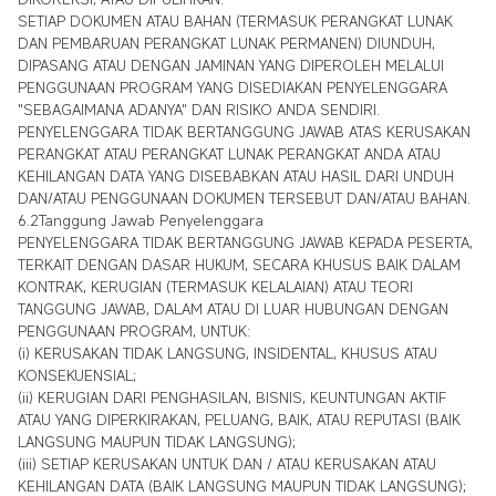
SETIAP DOKUMEN ATAU BAHAN (TERMASUK PERANGKAT LUNAK
DAN PEMBARUAN PERANGKAT LUNAK PERMANEN) DIUNDUH,
DIPASANG ATAU DENGAN JAMINAN YANG DIPEROLEH MELALUI
PENGGUNAAN PROGRAM YANG DISEDIAKAN PENYELENGGARA
"SEBAGAIMANA ADANYA" DAN RISIKO ANDA SENDIRI.
PENYELENGGARA TIDAK BERTANGGUNG JAWAB ATAS KERUSAKAN
PERANGKAT ATAU PERANGKAT LUNAK PERANGKAT ANDA ATAU
KEHILANGAN DATA YANG DISEBABKAN ATAU HASIL DARI UNDUH
DAN/ATAU PENGGUNAAN DOKUMEN TERSEBUT DAN/ATAU BAHAN.
6.2Tanggung Jawab Penyelenggara
PENYELENGGARA TIDAK BERTANGGUNG JAWAB KEPADA PESERTA,
TERKAIT DENGAN DASAR HUKUM, SECARA KHUSUS BAIK DALAM
KONTRAK, KERUGIAN (TERMASUK KELALAIAN) ATAU TEORI
TANGGUNG JAWAB, DALAM ATAU DI LUAR HUBUNGAN DENGAN
PENGGUNAAN PROGRAM, UNTUK:
(i) KERUSAKAN TIDAK LANGSUNG, INSIDENTAL, KHUSUS ATAU
KONSEKUENSIAL;
(ii) KERUGIAN DARI PENGHASILAN, BISNIS, KEUNTUNGAN AKTIF
ATAU YANG DIPERKIRAKAN, PELUANG, BAIK, ATAU REPUTASI (BAIK
LANGSUNG MAUPUN TIDAK LANGSUNG);
(iii) SETIAP KERUSAKAN UNTUK DAN / ATAU KERUSAKAN ATAU
KEHILANGAN DATA (BAIK LANGSUNG MAUPUN TIDAK LANGSUNG);