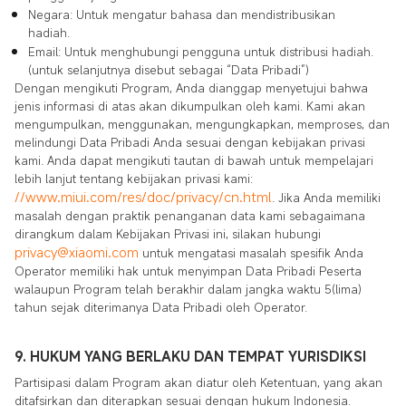
Negara: Untuk mengatur bahasa dan mendistribusikan
hadiah.
Email: Untuk menghubungi pengguna untuk distribusi hadiah.
(untuk selanjutnya disebut sebagai “Data Pribadi”)
Dengan mengikuti Program, Anda dianggap menyetujui bahwa
jenis informasi di atas akan dikumpulkan oleh kami. Kami akan
mengumpulkan, menggunakan, mengungkapkan, memproses, dan
melindungi Data Pribadi Anda sesuai dengan kebijakan privasi
kami. Anda dapat mengikuti tautan di bawah untuk mempelajari
lebih lanjut tentang kebijakan privasi kami:
//
www.miui.com/res/doc/privacy/cn.html
. Jika Anda memiliki
masalah dengan praktik penanganan data kami sebagaimana
dirangkum dalam Kebijakan Privasi ini, silakan hubungi
privacy@xiaomi.com
untuk mengatasi masalah spesifik Anda
Operator memiliki hak untuk menyimpan Data Pribadi Peserta
walaupun Program telah berakhir dalam jangka waktu 5(lima)
tahun sejak diterimanya Data Pribadi oleh Operator.
9. HUKUM YANG BERLAKU DAN TEMPAT YURISDIKSI
Partisipasi dalam Program akan diatur oleh Ketentuan, yang akan
ditafsirkan dan diterapkan sesuai dengan hukum Indonesia.