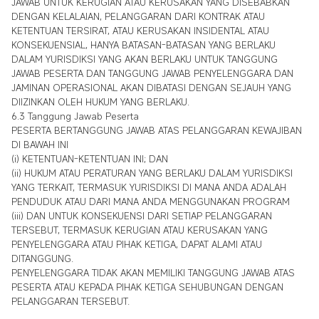
JAWAB UNTUK KERUGIAN ATAU KERUSAKAN YANG DISEBABKAN
DENGAN KELALAIAN, PELANGGARAN DARI KONTRAK ATAU
KETENTUAN TERSIRAT, ATAU KERUSAKAN INSIDENTAL ATAU
KONSEKUENSIAL, HANYA BATASAN-BATASAN YANG BERLAKU
DALAM YURISDIKSI YANG AKAN BERLAKU UNTUK TANGGUNG
JAWAB PESERTA DAN TANGGUNG JAWAB PENYELENGGARA DAN
JAMINAN OPERASIONAL AKAN DIBATASI DENGAN SEJAUH YANG
DIIZINKAN OLEH HUKUM YANG BERLAKU.
6.3 Tanggung Jawab Peserta
PESERTA BERTANGGUNG JAWAB ATAS PELANGGARAN KEWAJIBAN
DI BAWAH INI
(i) KETENTUAN-KETENTUAN INI; DAN
(ii) HUKUM ATAU PERATURAN YANG BERLAKU DALAM YURISDIKSI
YANG TERKAIT, TERMASUK YURISDIKSI DI MANA ANDA ADALAH
PENDUDUK ATAU DARI MANA ANDA MENGGUNAKAN PROGRAM
(iii) DAN UNTUK KONSEKUENSI DARI SETIAP PELANGGARAN
TERSEBUT, TERMASUK KERUGIAN ATAU KERUSAKAN YANG
PENYELENGGARA ATAU PIHAK KETIGA, DAPAT ALAMI ATAU
DITANGGUNG.
PENYELENGGARA TIDAK AKAN MEMILIKI TANGGUNG JAWAB ATAS
PESERTA ATAU KEPADA PIHAK KETIGA SEHUBUNGAN DENGAN
PELANGGARAN TERSEBUT.