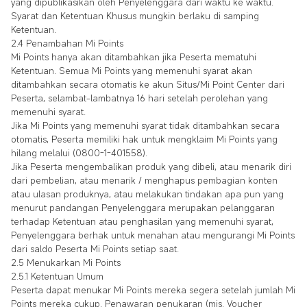
yang dipublikasikan oleh Penyelenggara dari waktu ke waktu.
Syarat dan Ketentuan Khusus mungkin berlaku di samping
Ketentuan.
2.4 Penambahan Mi Points
Mi Points hanya akan ditambahkan jika Peserta mematuhi
Ketentuan. Semua Mi Points yang memenuhi syarat akan
ditambahkan secara otomatis ke akun Situs/Mi Point Center dari
Peserta, selambat-lambatnya 16 hari setelah perolehan yang
memenuhi syarat.
Jika Mi Points yang memenuhi syarat tidak ditambahkan secara
otomatis, Peserta memiliki hak untuk mengklaim Mi Points yang
hilang melalui (0800-1-401558).
Jika Peserta mengembalikan produk yang dibeli, atau menarik diri
dari pembelian, atau menarik / menghapus pembagian konten
atau ulasan produknya, atau melakukan tindakan apa pun yang
menurut pandangan Penyelenggara merupakan pelanggaran
terhadap Ketentuan atau penghasilan yang memenuhi syarat,
Penyelenggara berhak untuk menahan atau mengurangi Mi Points
dari saldo Peserta Mi Points setiap saat.
2.5 Menukarkan Mi Points
2.5.1 Ketentuan Umum
Peserta dapat menukar Mi Points mereka segera setelah jumlah Mi
Points mereka cukup. Penawaran penukaran (mis. Voucher