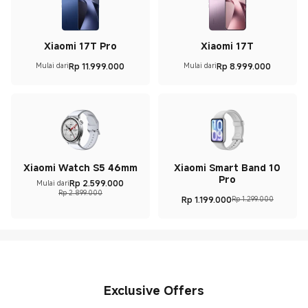
Xiaomi 17T Pro
Xiaomi 17T
Rp
11.999.000
Rp
8.999.000
Mulai dari
Mulai dari
Current Price Rp 11999000
Current Price Rp 89990
Xiaomi Watch S5 46mm
Xiaomi Smart Band 10
Pro
Rp
2.599.000
Mulai dari
Current Price Rp 2599000
Harga pemasaran Rp 2.899.000
Rp 2.899.000
Rp
1.199.000
Rp 1.299.000
Current Price Rp 119900
Harga pemasaran Rp 1.2
Exclusive Offers