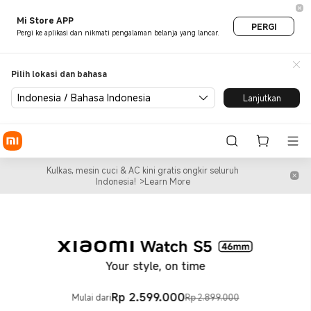
Xiaomi® Indonesia | Situs W
Mi Store APP
PERGI
Pergi ke aplikasi dan nikmati pengalaman belanja yang lancar.
Pilih lokasi dan bahasa
Indonesia / Bahasa Indonesia
Lanjutkan
Kulkas, mesin cuci & AC kini gratis ongkir seluruh
Indonesia!
>Learn More
Your style, on time
Rp
2.599.000
Mulai dari
Rp 2.899.000
Current Price Rp 2599000
Harga pemasaran Rp 2.899.000