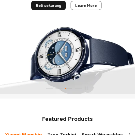
Beli sekarang
Learn More
Featured Products
Xiaomi Flagship
Tren Terkini
Smart Wearables
Ru