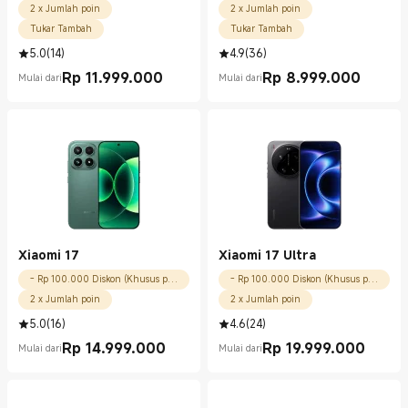
2 x Jumlah poin
2 x Jumlah poin
Tukar Tambah
Tukar Tambah
5.0
(
14
)
4.9
(
36
)
Rp
11.999.000
Rp
8.999.000
Mulai dari
Mulai dari
Current Price Rp 11999000.00
Current Price Rp 8999000.00
Xiaomi 17
Xiaomi 17 Ultra
- Rp 100.000 Diskon (Khusus pengguna baru)
- Rp 100.000 Diskon (Khusus pengguna baru)
2 x Jumlah poin
2 x Jumlah poin
5.0
(
16
)
4.6
(
24
)
Rp
14.999.000
Rp
19.999.000
Mulai dari
Mulai dari
Current Price Rp 14999000.00
Current Price Rp 19999000.00