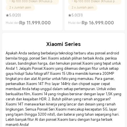
- Rp 100.000 Diskon (Khusus pengguna baru)
- Rp 100.000 Diskon (Khusus pengguna baru)
2 x Jumlah poin
2 x Jumlah poin
5.0
(
20
)
5.0
(
31
)
Rp
11.999.000
Rp
16.999.000
Mulai dari
Mulai dari
Current Price Rp 11999000.00
Current Price Rp 16999000.00
Xiaomi Series
Apakah Anda sedang berbelanja teknologi terbaru atau ponsel android
bernilai tinggi, ponsel Seri Xiaomi adalah pilihan terbaik Anda. periksa
ulasan, bandingkan harga, dan temukan ponsel Xiaomi yang tepat untuk
Anda! 1. Jelajahi Ponsel Xiaomi yang dikemas dengan fitur untuk setiap
gaya hidup! Suka fotografi? Xiaomi 15 Ultra memiliki kamera 200MP
tingkat pro dan alat AI pintar untuk foto yang memukau. Para gamer,
perkenalkan Xiaomi 14T Pro: layar 144Hz dan chipset super cepat
membuat Anda tetap unggul dalam setiap pertempuran. Untuk video
berkualitas film, Xiaomi 14 yang ringkas bersinar dengan layar 1,5K yang
cerah dan keajaiban HDR. 2. Butuh pilihan yang ramah anggaran?
Xiaomi 14T menawarkan kinerja yang lancar dan desain yang ramah
lingkungan. Semua Ponsel Seri Xiaomi mencakup kecepatan 5G, layar
yang tajam (hingga 3200 nits!), dan baterai yang tahan sepanjang hari.
Lebih banyak fitur AI dan ponsel Xiaomi baru dengan harga terbaik
menanti Anda!