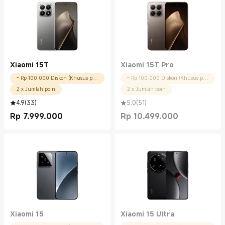
Xiaomi 15T
Xiaomi 15T Pro
- Rp 100.000 Diskon (Khusus pengguna baru)
- Rp 100.000 Diskon (Khusus pengguna baru)
2 x Jumlah poin
2 x Jumlah poin
4.9
(
33
)
5.0
(
51
)
Rp
7.999.000
Rp
10.499.000
Current Price Rp 7999000.00
Current Price Rp 10499000.00
Xiaomi 15
Xiaomi 15 Ultra