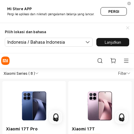
Mi Store APP
PERGI
Pergi ke aplikasi dan nikmati pengalaman belanja yang lancar.
Pilih lokasi dan bahasa
Indonesia / Bahasa Indonesia
Lanjutkan
Shop Phones Xiaomi Series in
Shop Phones Xiaomi Series in Xiaomi Xi
Xiaomi Series
( 8 )
Filter
Xiaomi 17T Pro
Xiaomi 17T