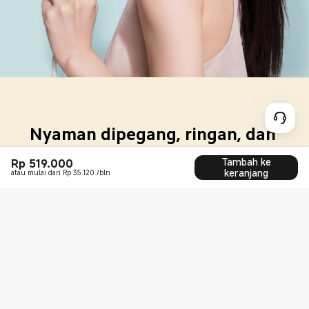
Tambah ke
Rp
519.000
Current Price Rp 519000
keranjang
atau mulai dari Rp 35.120 /bln