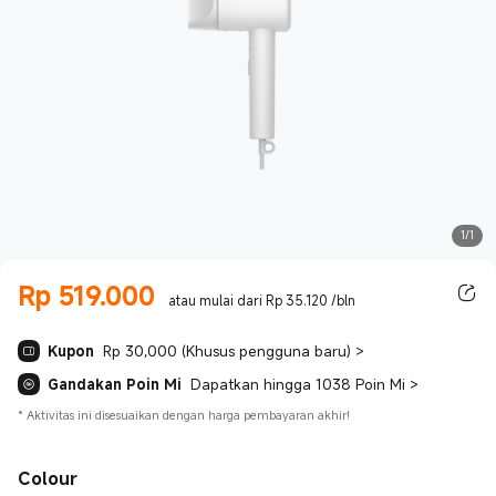
1/1
Rp
519.000
Current Price Rp 519000.00
atau mulai dari Rp 35.120 /bln
Kupon
Rp 30,000 (Khusus pengguna baru)
>
Gandakan Poin Mi
Dapatkan hingga 1038 Poin Mi
>
*
Aktivitas ini disesuaikan dengan harga pembayaran akhir!
Colour