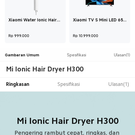
Xiaomi Water Ionic Hair
Xiaomi TV S Mini LED 65
Dryer H500 Grey
2026
Current Price Rp 999.000
Current Price R
Rp
999.000
Rp
10.999.000
Gambaran Umum
Spesifikasi
Ulasan(1)