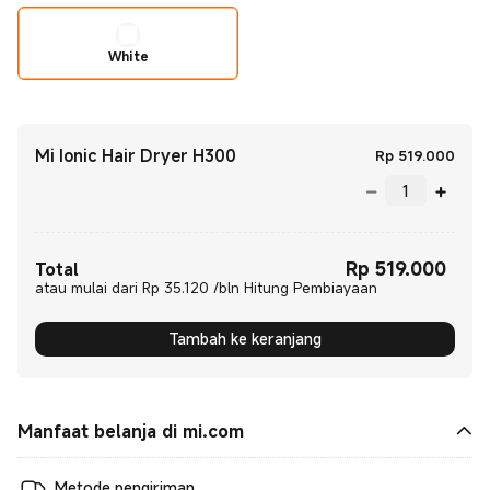
White
Mi Ionic Hair Dryer H300
Curr
Rp
519.000
Rp
519.000
Current Price Rp 519000.00
Total
atau mulai dari Rp 35.120 /bln Hitung Pembiayaan
Tambah ke keranjang
Manfaat belanja di mi.com
Metode pengiriman