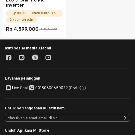
Inverter
- Rp 100.000 Diskon (Khusus pengguna baru)
2 x Jumlah poin
Rp
4.599.000
Rp 4.999.000
Current Price Rp 4599000.00
Harga pemasaran Rp 4.999.000
Ikuti sosial media Xiaomi
Layanan pelanggan
Live Chat
00180300650029 (Gratis)
Untuk berlangganan buletin kami
Unduh Aplikasi Mi Store