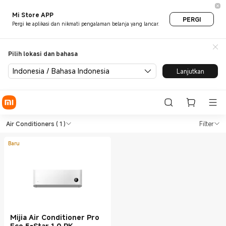
Mi Store APP
PERGI
Pergi ke aplikasi dan nikmati pengalaman belanja yang lancar.
Pilih lokasi dan bahasa
Indonesia / Bahasa Indonesia
Lanjutkan
Shop TVs & HA Air Conditione
Shop TVs & HA Air Conditioners in Xiao
Air Conditioners
( 1 )
Filter
Baru
Mijia Air Conditioner Pro
Eco 5-Star 1.0 PK