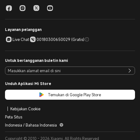
rambut Anda, sehingga mempercepat waktu pengeringan dan
meminimalkan rambut kusut. Hasilnya, rambut Anda menjadi lebih
halus, berkilau, dan lebih mudah diatur dibandingkan dengan
menggunakan pengering rambut biasa.
Layanan pelanggan
Live Chat
00180300650029 (Gratis)
Untuk berlangganan buletin kami
Unduh Aplikasi Mi Store
Temukan di Google Play Store
Kebijakan Cookie
Peta Situs
Indonesia / Bahasa Indonesia
Copyright © 2010 - 2026 Xiaomi. All Rights Reserved