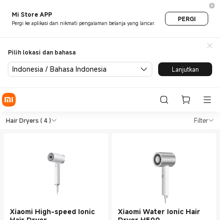
Mi Store APP
PERGI
Pergi ke aplikasi dan nikmati pengalaman belanja yang lancar.
Pilih lokasi dan bahasa
Indonesia / Bahasa Indonesia
Lanjutkan
Shop Personal Care Hair Drye
Shop Personal Care Hair Dryers in Xiao
Hair Dryers
( 4 )
Filter
Xiaomi High-speed Ionic
Xiaomi Water Ionic Hair
Hair Dryer
Dryer H500