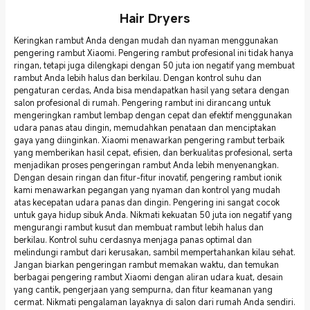
Hair Dryers
Keringkan rambut Anda dengan mudah dan nyaman menggunakan
pengering rambut Xiaomi. Pengering rambut profesional ini tidak hanya
ringan, tetapi juga dilengkapi dengan 50 juta ion negatif yang membuat
rambut Anda lebih halus dan berkilau. Dengan kontrol suhu dan
pengaturan cerdas, Anda bisa mendapatkan hasil yang setara dengan
salon profesional di rumah. Pengering rambut ini dirancang untuk
mengeringkan rambut lembap dengan cepat dan efektif menggunakan
udara panas atau dingin, memudahkan penataan dan menciptakan
gaya yang diinginkan. Xiaomi menawarkan pengering rambut terbaik
yang memberikan hasil cepat, efisien, dan berkualitas profesional, serta
menjadikan proses pengeringan rambut Anda lebih menyenangkan.
Dengan desain ringan dan fitur-fitur inovatif, pengering rambut ionik
kami menawarkan pegangan yang nyaman dan kontrol yang mudah
atas kecepatan udara panas dan dingin. Pengering ini sangat cocok
untuk gaya hidup sibuk Anda. Nikmati kekuatan 50 juta ion negatif yang
mengurangi rambut kusut dan membuat rambut lebih halus dan
berkilau. Kontrol suhu cerdasnya menjaga panas optimal dan
melindungi rambut dari kerusakan, sambil mempertahankan kilau sehat.
Jangan biarkan pengeringan rambut memakan waktu, dan temukan
berbagai pengering rambut Xiaomi dengan aliran udara kuat, desain
yang cantik, pengerjaan yang sempurna, dan fitur keamanan yang
cermat. Nikmati pengalaman layaknya di salon dari rumah Anda sendiri.