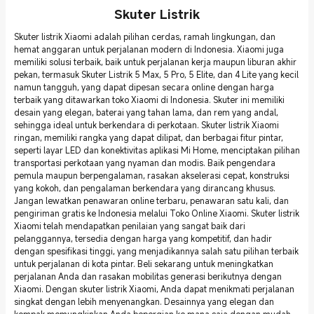
Skuter Listrik
Skuter listrik Xiaomi adalah pilihan cerdas, ramah lingkungan, dan
hemat anggaran untuk perjalanan modern di Indonesia. Xiaomi juga
memiliki solusi terbaik, baik untuk perjalanan kerja maupun liburan akhir
pekan, termasuk Skuter Listrik 5 Max, 5 Pro, 5 Elite, dan 4 Lite yang kecil
namun tangguh, yang dapat dipesan secara online dengan harga
terbaik yang ditawarkan toko Xiaomi di Indonesia. Skuter ini memiliki
desain yang elegan, baterai yang tahan lama, dan rem yang andal,
sehingga ideal untuk berkendara di perkotaan. Skuter listrik Xiaomi
ringan, memiliki rangka yang dapat dilipat, dan berbagai fitur pintar,
seperti layar LED dan konektivitas aplikasi Mi Home, menciptakan pilihan
transportasi perkotaan yang nyaman dan modis. Baik pengendara
pemula maupun berpengalaman, rasakan akselerasi cepat, konstruksi
yang kokoh, dan pengalaman berkendara yang dirancang khusus.
Jangan lewatkan penawaran online terbaru, penawaran satu kali, dan
pengiriman gratis ke Indonesia melalui Toko Online Xiaomi. Skuter listrik
Xiaomi telah mendapatkan penilaian yang sangat baik dari
pelanggannya, tersedia dengan harga yang kompetitif, dan hadir
dengan spesifikasi tinggi, yang menjadikannya salah satu pilihan terbaik
untuk perjalanan di kota pintar. Beli sekarang untuk meningkatkan
perjalanan Anda dan rasakan mobilitas generasi berikutnya dengan
Xiaomi. Dengan skuter listrik Xiaomi, Anda dapat menikmati perjalanan
singkat dengan lebih menyenangkan. Desainnya yang elegan dan