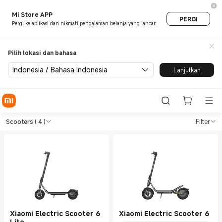
Mi Store APP
PERGI
Pergi ke aplikasi dan nikmati pengalaman belanja yang lancar.
Pilih lokasi dan bahasa
Indonesia / Bahasa Indonesia
Lanjutkan
Shop Outdoors Scooters in Xi
Shop Outdoors Scooters in Xiaomi Xiao
Scooters
( 4 )
Filter
Xiaomi Electric Scooter 6
Xiaomi Electric Scooter 6
Lite