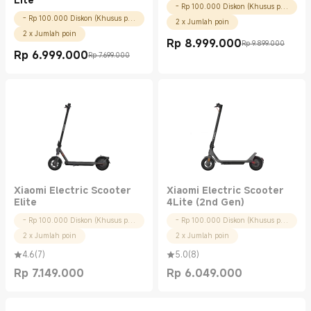
- Rp 100.000 Diskon (Khusus pengguna baru)
- Rp 100.000 Diskon (Khusus pengguna baru)
2 x Jumlah poin
2 x Jumlah poin
Rp
8.999.000
Rp 9.899.000
Current Price Rp 8999000.00
Harga pemasaran Rp 9.899.000
Rp
6.999.000
Rp 7.699.000
Current Price Rp 6999000.00
Harga pemasaran Rp 7.699.000
Xiaomi Electric Scooter
Xiaomi Electric Scooter
Elite
4Lite (2nd Gen)
- Rp 100.000 Diskon (Khusus pengguna baru)
- Rp 100.000 Diskon (Khusus pengguna baru)
2 x Jumlah poin
2 x Jumlah poin
4.6
(
7
)
5.0
(
8
)
Rp
7.149.000
Rp
6.049.000
Current Price Rp 7149000.00
Current Price Rp 6049000.00