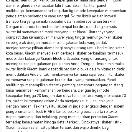
kompak memungkinkan Anda bepergian ke mana saja dengan mudah
dan menghindari kemacetan lalu lintas. Selain itu, fitur panel
multifungsi, kenyamanan setang, dan tiga mode kecepatan memberikan
pengalaman berkendara yang unggul. Skuter listrik adalah inovasi
transportasi yang semakin populer dalam beberapa tahun terakhir.
Dengan dua roda bermotor, dek tempat berdiri, dan stang kemudi,
skuter ini menawarkan mobilitas yang luar biasa. Ukurannya yang
compact dan kemampuan manuver yang tinggi memungkinkan skuter
ini bergerak dengan mudah melalui jalanan kota yang padat,
menjadikannya pilihan utama bagi banyak orang untuk berkeliling kota-
kota besar. Xiaomi menyediakan berbagai skuter berkualitas, termasuk
model dari keluarga Xiaomi Electric Scooter, yang dirancang untuk
meningkatkan pengalaman perjalanan Anda. Dengan desain minimalis,
skuter listrik Xiaomi kami dapat dilipat dan dibuka dalam hitungan detik,
memudahkan Anda untuk membawanya ke mana saja. Selain itu, skuter
ini menawarkan pengalaman berkendara yang memuaskan. Panel
multifungsi menampilkan statistik penting, sementara pegangan stang
busa menambah kenyamanan berkendara. Dengan tiga mode
kecepatan hingga 20 km/jam dan daya tahan baterai yang mencapai 20
km, skuter ini memungkinkan Anda menjangkau tujuan lebih jauh
dengan mudah. Tak hanya itu, skuter ini juga dilengkapi dengan sistem
pengereman anti-lock E-ABS, lampu belakang besar, serta reflektor
depan, samping, dan belakang, yang menunjukkan perhatian Xiaomi
terhadap keselamatan hingga detail terkecil. Singkatnya, skuter listrik
Xiaomi adalah salah satu pilihan terbaik dan wajib dimiliki bagi