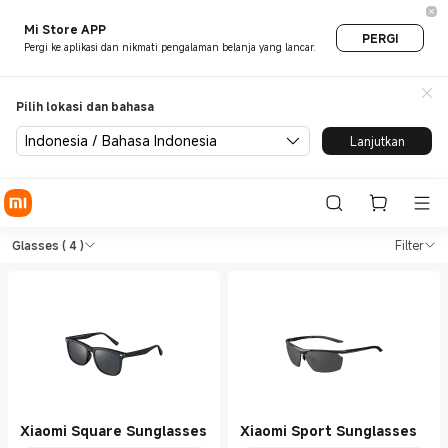
Mi Store APP
PERGI
Pergi ke aplikasi dan nikmati pengalaman belanja yang lancar.
Pilih lokasi dan bahasa
Indonesia / Bahasa Indonesia
Lanjutkan
Shop Outdoors Glasses in Xia
Shop Outdoors Glasses in Xiaomi Xiaomi
Glasses
( 4 )
Filter
Xiaomi Square Sunglasses
Xiaomi Sport Sunglasses