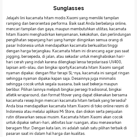
Sunglasses
Jelajahi lini kacamata hitam modis Xiaomi yang memiliki tampilan
ramping dan berorientasi performa. Baik saat Anda berbelanja online,
mencari tampilan dan gaya, maupun membutuhkan utilitas, kacamata
hitam Xiaomi menghadirkan kenyamanan, kekokohan, dan perlindungan
penglihatan sepanjang hari yang hampir diinginkan semua orang di
pasar Indonesia untuk mendapatkan kacamata berkualitas tinggi
dengan harga terjangkau. Kacamata hitam ini dirancang agar pas saat
jogging, bersepeda, di jalan, atau sekadar untuk menghabiskan hari-
hari cerah yang indah karena dilengkapi lensa terpolarisasi UV400,
lapisan anti-silau, dan bingkai sporty.Kacamata hitam Xiaomi sangat
nyaman dipakai: dengan fitur terapi SL-nya, kacamata ini sangat ringan
sehingga nyaman dipakai kapan saja. Desainnya juga minimalis
sehingga cocok untuk segala suasana, baik saat bekerja maupun
berlibur. Pilihan lainnya meliputi bingkai persegi tradisional, bingkai
atletik wraparound, dan format fitover yang dapat dikenakan bersama
kacamata resep.Ingin mencari kacamata hitam terbaik yang tersedia?
Anda bisa mendapatkan kacamata hitam Xiaomi di toko online resmi di
Indonesia atau melalui aplikasi Mi Store, dan diskon serta penjualan
rutin ditawarkan sesuai musim. Kacamata hitam Xiaomi akan cocok
untuk dipakai sehari-hari, aktivitas luar ruangan, atau menawarkan
beragam fitur. Dengan kata lain, ini adalah salah satu pilihan terbaik di
pasaran saat ini dalam hal harga dan kualitas.