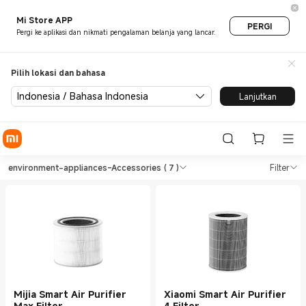
Mi Store APP
PERGI
Pergi ke aplikasi dan nikmati pengalaman belanja yang lancar.
Pilih lokasi dan bahasa
Indonesia / Bahasa Indonesia
Lanjutkan
Shop Environment Appliances
Shop Environment Appliances environme
environment-appliances-Accessories
( 7 )
Filter
Mijia Smart Air Purifier
Xiaomi Smart Air Purifier
Max Filter
4 Filter