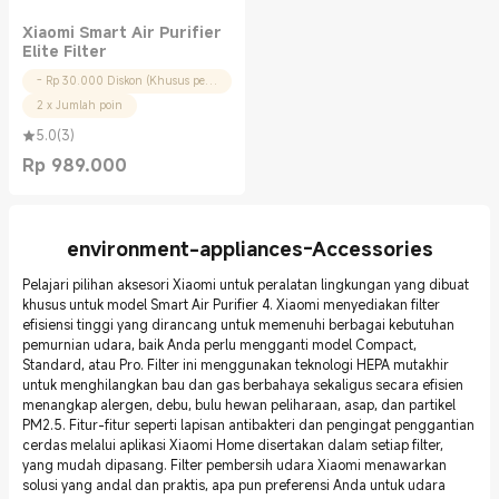
Xiaomi Smart Air Purifier
Elite Filter
- Rp 30.000 Diskon (Khusus pengguna baru)
2 x Jumlah poin
5.0
(
3
)
Rp
989.000
Current Price Rp 989000.00
environment-appliances-Accessories
Pelajari pilihan aksesori Xiaomi untuk peralatan lingkungan yang dibuat
khusus untuk model Smart Air Purifier 4. Xiaomi menyediakan filter
efisiensi tinggi yang dirancang untuk memenuhi berbagai kebutuhan
pemurnian udara, baik Anda perlu mengganti model Compact,
Standard, atau Pro. Filter ini menggunakan teknologi HEPA mutakhir
untuk menghilangkan bau dan gas berbahaya sekaligus secara efisien
menangkap alergen, debu, bulu hewan peliharaan, asap, dan partikel
PM2.5. Fitur-fitur seperti lapisan antibakteri dan pengingat penggantian
cerdas melalui aplikasi Xiaomi Home disertakan dalam setiap filter,
yang mudah dipasang. Filter pembersih udara Xiaomi menawarkan
solusi yang andal dan praktis, apa pun preferensi Anda untuk udara