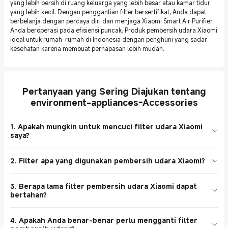
yang lebih bersih di ruang keluarga yang lebih besar atau kamar tidur
yang lebih kecil. Dengan penggantian filter bersertifikat, Anda dapat
berbelanja dengan percaya diri dan menjaga Xiaomi Smart Air Purifier
Anda beroperasi pada efisiensi puncak. Produk pembersih udara Xiaomi
ideal untuk rumah-rumah di Indonesia dengan penghuni yang sadar
kesehatan karena membuat pernapasan lebih mudah.
Pertanyaan yang Sering Diajukan tentang
environment-appliances-Accessories
1. Apakah mungkin untuk mencuci filter udara Xiaomi
saya?
Pembersih udara Xiaomi memiliki filter yang tidak dapat dicuci.
2. Filter apa yang digunakan pembersih udara Xiaomi?
Lapisan filter dapat rusak dan melemah karena pencucian.
Disarankan untuk mengganti filter sesuai petunjuk.
Pembersih udara pintar Xiaomi dilengkapi dengan filter HEPA
3. Berapa lama filter pembersih udara Xiaomi dapat
efisiensi tinggi yang dirancang khusus untuk mendukung berbagai
bertahan?
model, misalnya Pembersih Udara Pintar 4, 4 Pro, dan Compact.
Setiap filter membantu menyaring bakteri, bau, alergen, dan PM
Tergantung penggunaan dan kualitas udara, filter pembersih
2.5.
4. Apakah Anda benar-benar perlu mengganti filter
udara Xiaomi biasanya bertahan enam hingga dua belas bulan.