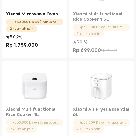
Xiaomi Microwave Oven
Xiaomi Multifunctional
Rice Cooker 1.5L
- Rp 50.000 Diskon (Khusus pengguna baru)
- Rp 30.000 Diskon (Khusus pengguna baru)
2 x Jumlah poin
2 x Jumlah poin
5.0
(
26
)
5.0
(
3
)
Rp
1.759.000
Current Price Rp 1759000.00
Rp
699.000
Rp 719.000
Current Price Rp 699000.00
Harga pemasaran Rp 719.000
Xiaomi Multifunctional
Xiaomi Air Fryer Essential
Rice Cooker 4L
6L
- Rp 30.000 Diskon (Khusus pengguna baru)
- Rp 30.000 Diskon (Khusus pengguna baru)
2 x Jumlah poin
2 x Jumlah poin