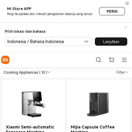
Mi Store APP
PERGI
Pergi ke aplikasi dan nikmati pengalaman belanja yang lancar.
Pilih lokasi dan bahasa
Indonesia / Bahasa Indonesia
Lanjutkan
Shop Cooking Appliances in X
Shop Cooking Appliances in Xiaomi Xiao
Cooking Appliances
( 10 )
Filter
Xiaomi Semi-automatic
Mijia Capsule Coffee
Espresso Machine
Machine