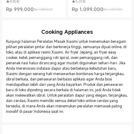
4.8
(
4
)
5.0
(
4
)
Rp
999.000
Rp
1.099.000
Rp 1.059.000
Rp 1.209.000
Current Price Rp 999000.00
Harga pemasaran Rp 1.059.000
Current Price Rp 1099000.00
Harga pemasaran Rp 1.209.000
Cooking Appliances
Kunjungi halaman Peralatan Masak Xiaomi untuk menemukan beragam
pilihan peralatan pintar dan berkinerja tinggi, semuanya dijual online, di
toko, atau di aplikasi resmi Xiaomi. Air fryer Jepang, air fryer easy
cooker, ketel, pemanggang roti spiral, oven pemanggang roti, dan
penanak nasi halus dirancang agar mudah digunakan sehari-hari. Jika
Anda merenovasi instalasi dapur atau berbelanja kebutuhan baru,
Xiaomi dengan senang hati menawarkan kombinasi harga terjangkau,
obral berkala, dan penawaran berbasis aplikasi agar Anda bisa
mendapatkan lebih dari yang Anda bayarkan. Produk dan penawaran
baru di toko diposting secara berkala di halaman ini, jadi Anda tidak
akan melewatkan obral. Untuk peralatan dapur yang elegan, terjangkau,
dan cerdas, Xiaomi memiliki semua detail toko online cerdas yang
tersedia, di mana Anda akan menemukan peralatan memasak paling
inovatif di pasar Indonesia saat ini.