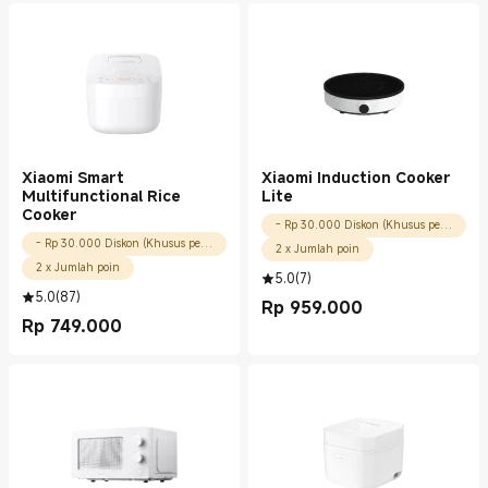
Xiaomi Smart
Xiaomi Induction Cooker
Multifunctional Rice
Lite
Cooker
- Rp 30.000 Diskon (Khusus pengguna baru)
- Rp 30.000 Diskon (Khusus pengguna baru)
2 x Jumlah poin
2 x Jumlah poin
5.0
(
7
)
5.0
(
87
)
Rp
959.000
Current Price Rp 959000.00
Rp
749.000
Current Price Rp 749000.00