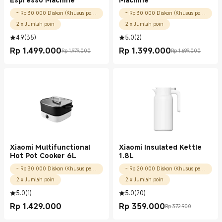
- Rp 30.000 Diskon (Khusus pengguna baru)
- Rp 30.000 Diskon (Khusus pengguna baru)
2 x Jumlah poin
2 x Jumlah poin
4.9
(
35
)
5.0
(
2
)
Rp
1.499.000
Rp
1.399.000
Rp 1.979.000
Rp 1.699.000
Current Price Rp 1499000.00
Harga pemasaran Rp 1.979.000
Current Price Rp 1399000.00
Harga pemasaran Rp 1.699.000
Xiaomi Multifunctional
Xiaomi Insulated Kettle
Hot Pot Cooker 6L
1.8L
- Rp 30.000 Diskon (Khusus pengguna baru)
- Rp 20.000 Diskon (Khusus pengguna baru)
2 x Jumlah poin
2 x Jumlah poin
5.0
(
1
)
5.0
(
20
)
Rp
1.429.000
Rp
359.000
Rp 372.900
Current Price Rp 1429000.00
Current Price Rp 359000.00
Harga pemasaran Rp 372.900