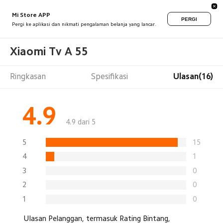
Mi Store APP
PERGI
Pergi ke aplikasi dan nikmati pengalaman belanja yang lancar.
Xiaomi Tv A 55
Ringkasan
Spesifikasi
Ulasan(16)
4.9
4.9 dari 5
5
15
4
1
3
0
2
0
1
0
Ulasan Pelanggan, termasuk Rating Bintang,