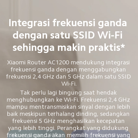
Integrasi frekuensi ganda 
dengan satu SSID Wi-Fi 
sehingga makin praktis*
Xiaomi Router AC1200 mendukung integrasi 
frekuensi ganda dengan menggabungkan 
frekuensi 2,4 GHz dan 5 GHz dalam satu SSID 
Wi-Fi.
Tak perlu lagi bingung saat hendak 
menghubungkan ke Wi-Fi. Frekuensi 2,4 GHz 
mampu mentransmisikan sinyal dengan lebih 
baik meskipun terhalang dinding, sedangkan 
frekuensi 5 GHz menghasilkan kecepatan 
yang lebih tinggi. Perangkat yang didukung 
frekuensi ganda akan memilih frekuensi yang 
Xiaomi_Home_2.4GHz
Xiaomi_Home_5GHz