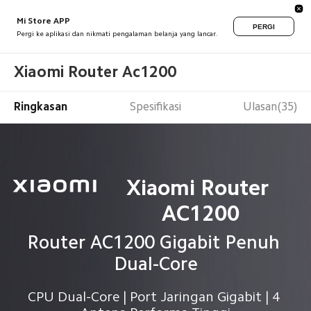
Mi Store APP
PERGI
Pergi ke aplikasi dan nikmati pengalaman belanja yang lancar.
Xiaomi Router Ac1200
Ringkasan
Spesifikasi
Ulasan(35)
Xiaomi Router 
AC1200
Router AC1200 Gigabit Penuh 
Dual-Core
CPU Dual-Core | Port Jaringan Gigabit | 4 