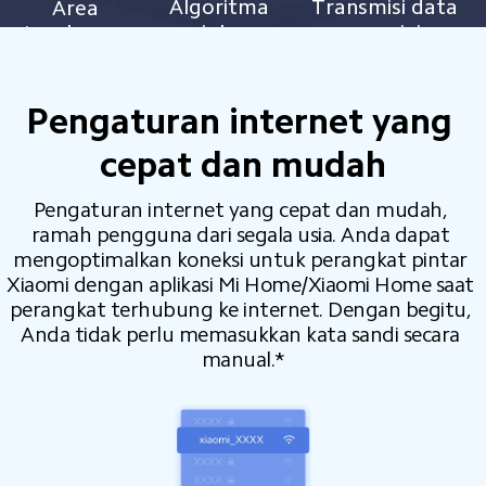
Algoritma 
Transmisi data 
Area 
pintar 
yang minim 
jangkauan 
untuk 
interferensi
lebih luas
koreksi 
kesalahan
Pengaturan internet yang 
cepat dan mudah
Pengaturan internet yang cepat dan mudah, 
ramah pengguna dari segala usia. Anda dapat 
mengoptimalkan koneksi untuk perangkat pintar 
Xiaomi dengan aplikasi Mi Home/Xiaomi Home saat 
perangkat terhubung ke internet. Dengan begitu, 
Anda tidak perlu memasukkan kata sandi secara 
manual.*