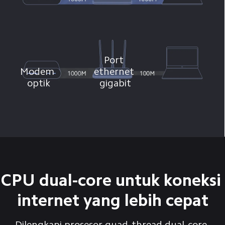
Port 
Modem 
ethernet 
optik
gigabit
Modem 
Port ethernet 
optik
100 megabit
CPU dual-core untuk koneksi 
internet yang lebih cepat
Dilengkapi prosesor quad-thread dual-core 