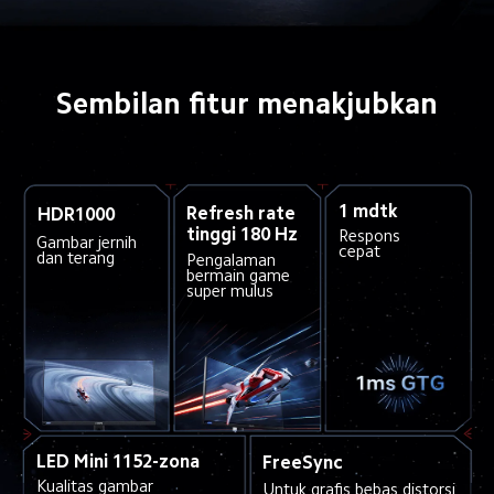
Sembilan fitur menakjubkan
1 mdtk
Refresh rate 
HDR1000
tinggi 180 Hz
Respons 
Gambar jernih 
cepat
dan terang
Pengalaman 
bermain game 
super mulus
LED Mini 1152-zona
FreeSync
Kualitas gambar 
Untuk grafis bebas distorsi