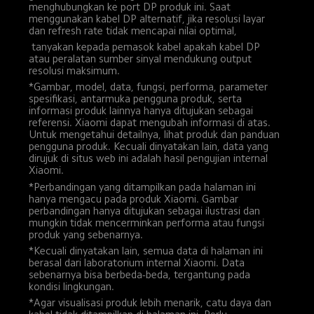
menghubungkan ke port DP produk ini. Saat 
menggunakan kabel DP alternatif, jika resolusi layar 
dan refresh rate tidak mencapai nilai optimal,
 tanyakan kepada pemasok kabel apakah kabel DP 
atau peralatan sumber sinyal mendukung output 
resolusi maksimum.
*Gambar, model, data, fungsi, performa, parameter 
spesifikasi, antarmuka pengguna produk, serta 
informasi produk lainnya hanya ditujukan sebagai 
referensi. Xiaomi dapat mengubah informasi di atas. 
Untuk mengetahui detailnya, lihat produk dan panduan 
pengguna produk. Kecuali dinyatakan lain, data yang 
dirujuk di situs web ini adalah hasil pengujian internal 
Xiaomi.
*Perbandingan yang ditampilkan pada halaman ini 
hanya mengacu pada produk Xiaomi. Gambar 
perbandingan hanya ditujukan sebagai ilustrasi dan 
mungkin tidak mencerminkan performa atau fungsi 
produk yang sebenarnya.
*Kecuali dinyatakan lain, semua data di halaman ini 
berasal dari laboratorium internal Xiaomi. Data 
sebenarnya bisa berbeda-beda, tergantung pada 
kondisi lingkungan.
*Agar visualisasi produk lebih menarik, catu daya dan 