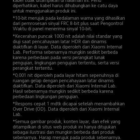
kabel tidak ditampilkan di halaman ini. Perlu 
diperhatikan, kabel harus dihubungkan ke catu daya 
untuk menggunakan produk ini.
*10-bit merujuk pada kedalaman warna yang dihasilkan 
dari pemrosesan sinyal FRC 8-bit plus saat Pengontrol 
Waktu di panel menerima sinyal 10-bit.
*Kecerahan puncak 1000 nit adalah nilai standar yang 
diuji saat pencahayaan latar HDR dan dinamis 
diaktifkan di layar. Data diperoleh dari Xiaomi Internal 
Lab. Performa sebenarnya mungkin sedikit berbeda 
karena perbedaan pada versi perangkat lunak 
pengujian, lingkungan pengujian tertentu, serta versi 
perangkat tertentu.
*0,001 nit diperoleh pada layar hitam sepenuhnya di 
ruangan gelap dengan pencahayaan latar dinamis 
diaktifkan. Data diperoleh dari Xiaomi Internal Lab. 
Hasil sebenarnya mungkin sedikit berbeda karena 
perbedaan lingkungan pengujian.
*Respons cepat 1 mdtk dicapai setelah menambahkan 
Over Drive (OD). Data diperoleh dari Xiaomi Internal 
Lab.
*Semua gambar produk, konten layar, dan efek yang 
ditampilkan di situs web produk ini hanya ditujukan 
sebagai ilustrasi dan mungkin berbeda dari produk 
sebenarnya. Harap merujuk pada produk sebenarnya.