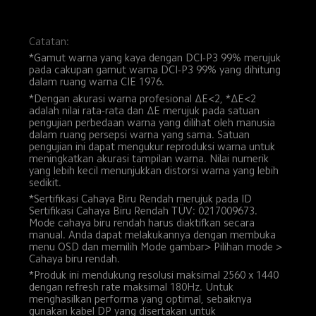
Catatan:
*Gamut warna yang kaya dengan DCI-P3 99% merujuk 
pada cakupan gamut warna DCI-P3 99% yang dihitung 
dalam ruang warna CIE 1976.
*Dengan akurasi warna profesional ΔE<2, *ΔE<2 
adalah nilai rata-rata dan ΔE merujuk pada satuan 
pengujian perbedaan warna yang dilihat oleh manusia 
dalam ruang persepsi warna yang sama. Satuan 
pengujian ini dapat mengukur reproduksi warna untuk 
meningkatkan akurasi tampilan warna. Nilai numerik 
yang lebih kecil menunjukkan distorsi warna yang lebih 
sedikit.
*Sertifikasi Cahaya Biru Rendah merujuk pada ID 
Sertifikasi Cahaya Biru Rendah TÜV: 0217009673. 
Mode cahaya biru rendah harus diaktifkan secara 
manual. Anda dapat melakukannya dengan membuka 
menu OSD dan memilih Mode gambar> Pilihan mode > 
Cahaya biru rendah.
*Produk ini mendukung resolusi maksimal 2560 x 1440 
dengan refresh rate maksimal 180Hz. Untuk 
menghasilkan performa yang optimal, sebaiknya 
gunakan kabel DP yang disertakan untuk 