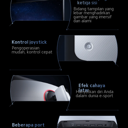
ketiga sisi
Bidang tampilan yang 
lebar menghadirkan 
gambar yang imersif 
dan alami
Kontrol joystick
Pengoperasian 
mudah, kontrol cepat
Efek cahaya 
latar
Hanyutkan diri Anda 
dalam dunia e-sport
Beberapa port