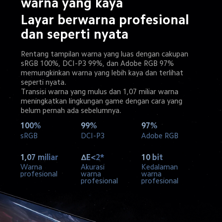
warna yang kaya
Layar berwarna profesional 
dan seperti nyata
Rentang tampilan warna yang luas dengan cakupan 
sRGB 100%, DCI-P3 99%, dan Adobe RGB 97%
memungkinkan warna yang lebih kaya dan terlihat 
seperti nyata.
Transisi warna yang mulus dan 1,07 miliar warna 
meningkatkan lingkungan game dengan cara yang 
belum pernah ada sebelumnya.
100%
99%
97%
sRGB
DCI-P3
Adobe RGB
1,07 miliar
ΔE<2*
10 bit
Warna 
Akurasi 
Kedalaman 
profesional
warna 
warna 
profesional
profesional