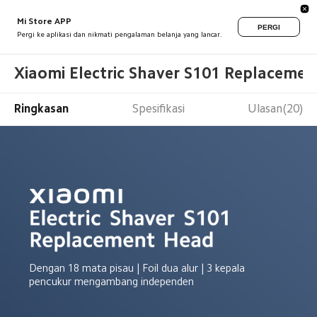
Mi Store APP
PERGI
Pergi ke aplikasi dan nikmati pengalaman belanja yang lancar.
Xiaomi Electric Shaver S101 Replaceme
Ringkasan
Spesifikasi
Ulasan(20)
Dengan 18 mata pisau | Foil dua alur | 3 kepala 
pencukur mengambang independen