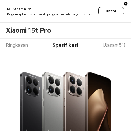
Mi Store APP
PERGI
Pergi ke aplikasi dan nikmati pengalaman belanja yang lancar.
Xiaomi 15t Pro
Ringkasan
Spesifikasi
Ulasan(51)