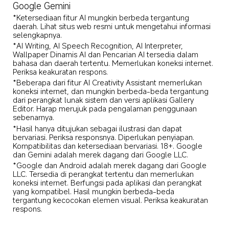
Google Gemini
*Ketersediaan fitur AI mungkin berbeda tergantung 
daerah. Lihat situs web resmi untuk mengetahui informasi 
selengkapnya.
*AI Writing, AI Speech Recognition, AI Interpreter, 
Wallpaper Dinamis AI dan Pencarian AI tersedia dalam 
bahasa dan daerah tertentu. Memerlukan koneksi internet. 
Periksa keakuratan respons.
*Beberapa dari fitur AI Creativity Assistant memerlukan 
koneksi internet, dan mungkin berbeda-beda tergantung 
dari perangkat lunak sistem dan versi aplikasi Gallery 
Editor. Harap merujuk pada pengalaman penggunaan 
sebenarnya.
*Hasil hanya ditujukan sebagai ilustrasi dan dapat 
bervariasi. Periksa responsnya. Diperlukan penyiapan. 
Kompatibilitas dan ketersediaan bervariasi. 18+. Google 
dan Gemini adalah merek dagang dari Google LLC.
*Google dan Android adalah merek dagang dari Google 
LLC. Tersedia di perangkat tertentu dan memerlukan 
koneksi internet. Berfungsi pada aplikasi dan perangkat 
yang kompatibel. Hasil mungkin berbeda-beda 
tergantung kecocokan elemen visual. Periksa keakuratan 
respons.