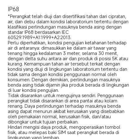
IP68
*Perangkat telah diuji dan disertifikasi tahan dari cipratan, 
air, dan debu dalam kondisi laboratorium tertentu dengan 
klasifikasi perlindungan masuknya benda asing dengan 
standar IP68 berdasarkan IEC 
60529:1989+A1:1999+A2:2013.

Perlu diperhatikan, kondisi pengujian ketahanan terhadap 
air di antaranya: dimasukkan ke dalam air tawar yang 
tenang hingga kedalaman 3 meter, selama 30 menit, 
dengan delta suhu antara air dan produk di posisi 5K atau 
kurang. Kemampuan tahan air tersebut terkait dengan 
kondisi yang diuji di lingkungan laboratorium tertentu dan 
tidak sama dengan kondisi penggunaan normal oleh 
konsumen. Dengan demikian, perlindungan masuknya 
benda asing tidak dijamin jika produk berada di lingkungan 
di luar kondisi pengujian. 

Tidak disarankan untuk mengujinya sendiri. Penggunaan 
perangkat tidak disarankan di area pantai atau kolam 
renang. Daya perlindungan terhadap masuknya benda 
asing dapat menurun akibat kerusakan yang disebabkan 
oleh pemakaian normal, kerusakan fisik, dan/atau 
dibongkar untuk tujuan perbaikan. 

Hindari mengisi daya produk, mengoperasikan tombol 
fisik, atau melepas baki SIM saat perangkat berada di 
lingkungan yang lembap. 
