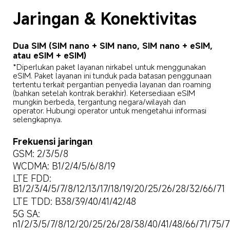
Jaringan & Konektivitas
Dua SIM (SIM nano + SIM nano, SIM nano + eSIM, 
atau eSIM + eSIM)
*Diperlukan paket layanan nirkabel untuk menggunakan 
eSIM. Paket layanan ini tunduk pada batasan penggunaan 
tertentu terkait pergantian penyedia layanan dan roaming 
(bahkan setelah kontrak berakhir). Ketersediaan eSIM 
mungkin berbeda, tergantung negara/wilayah dan 
operator. Hubungi operator untuk mengetahui informasi 
selengkapnya.
Frekuensi jaringan
GSM: 2/3/5/8
WCDMA: B1/2/4/5/6/8/19
LTE FDD: 
B1/2/3/4/5/7/8/12/13/17/18/19/20/25/26/28/32/66/71
LTE TDD: B38/39/40/41/42/48
5G SA: 
n1/2/3/5/7/8/12/20/25/26/28/38/40/41/48/66/71/75/