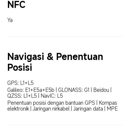
NFC
Ya
Navigasi & Penentuan 
Posisi
GPS: L1+L5
Galileo: E1+E5a+E5b | GLONASS: G1 | Beidou | 
QZSS: L1+L5 | NavIC: L5
Penentuan posisi dengan bantuan GPS | Kompas 
elektronik | Jaringan nirkabel | Jaringan data | MPE