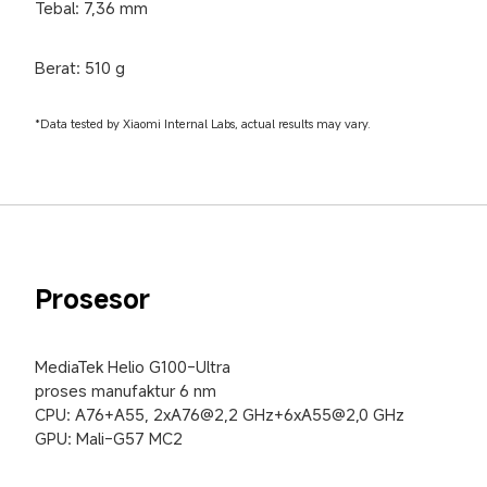
Tebal: 7,36 mm
Berat: 510 g
*Data tested by Xiaomi Internal Labs, actual results may vary.
Prosesor
MediaTek Helio G100-Ultra

proses manufaktur 6 nm

CPU: A76+A55, 2xA76@2,2 GHz+6xA55@2,0 GHz

GPU: Mali-G57 MC2