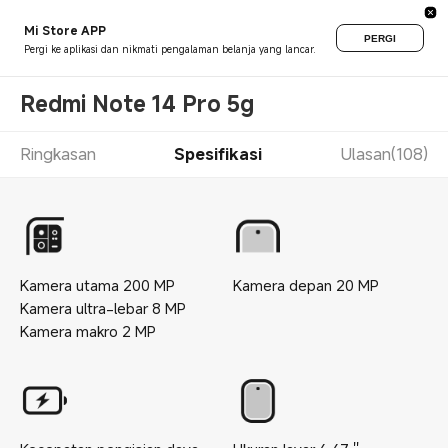
Mi Store APP
PERGI
Pergi ke aplikasi dan nikmati pengalaman belanja yang lancar.
Redmi Note 14 Pro 5g
Ringkasan
Spesifikasi
Ulasan(108)
Kamera utama
200
MP
Kamera depan
20
MP
Kamera ultra-lebar
8
MP
Kamera makro
2
MP