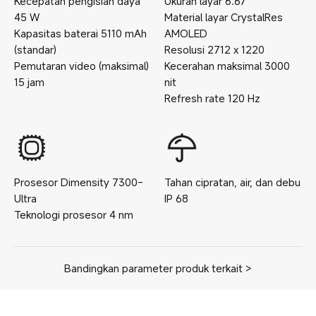
Kecepatan pengisian daya
Ukuran layar
6.67
''
45
W
Material layar
CrystalRes
Kapasitas baterai
5110
mAh
AMOLED
(standar)
Resolusi
2712 x 1220
Pemutaran video (maksimal)
Kecerahan maksimal
3000
15
jam
nit
Refresh rate
120
Hz
Prosesor
Dimensity 7300-
Tahan cipratan, air, dan debu
Ultra
IP
68
Teknologi prosesor
4
nm
Bandingkan parameter produk terkait >