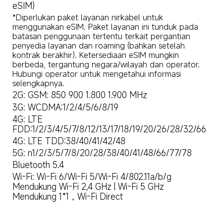
eSIM)
*Diperlukan paket layanan nirkabel untuk 
menggunakan eSIM. Paket layanan ini tunduk pada 
batasan penggunaan tertentu terkait pergantian 
penyedia layanan dan roaming (bahkan setelah 
kontrak berakhir). Ketersediaan eSIM mungkin 
berbeda, tergantung negara/wilayah dan operator. 
Hubungi operator untuk mengetahui informasi 
selengkapnya.
2G: GSM: 850 900 1.800 1.900 MHz
3G: WCDMA:1/2/4/5/6/8/19
4G: LTE 
FDD:1/2/3/4/5/7/8/12/13/17/18/19/20/26/28/32/66
4G: LTE TDD:38/40/41/42/48
5G: n1/2/3/5/7/8/20/28/38/40/41/48/66/77/78
Bluetooth 5.4
Wi-Fi: Wi-Fi 6/Wi-Fi 5/Wi-Fi 4/802.11a/b/g

Mendukung Wi-Fi 2,4 GHz | Wi-Fi 5 GHz

Mendukung 1*1，Wi-Fi Direct