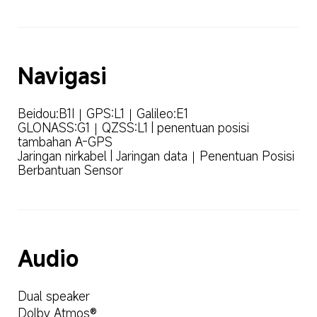
Navigasi
Beidou:B1I｜GPS:L1｜Galileo:E1

GLONASS:G1｜QZSS:L1 | penentuan posisi 
tambahan A-GPS

Jaringan nirkabel | Jaringan data｜Penentuan Posisi 
Berbantuan Sensor
Audio
Dual speaker
Dolby Atmos®