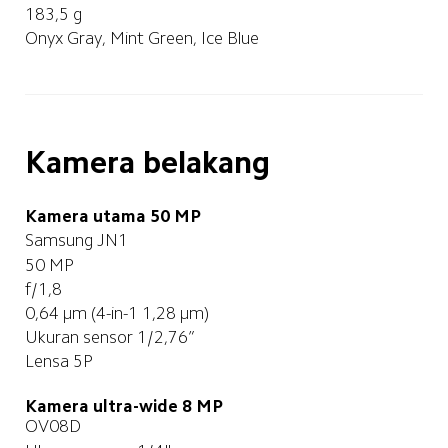
183,5 g
Onyx Gray, Mint Green, Ice Blue
Kamera belakang
Samsung JN1
50 MP
f/1,8
0,64 μm (4-in-1 1,28 μm) 
Ukuran sensor 1/2,76”
Lensa 5P
Kamera ultra-wide 8 MP
OV08D