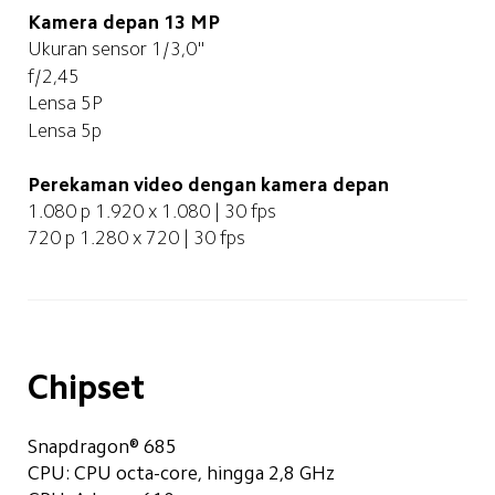
Kamera depan 13 MP
Ukuran sensor 1/3,0"
f/2,45
Lensa 5P
Lensa 5p
Perekaman video dengan kamera depan
1.080 p 1.920 x 1.080 | 30 fps
720 p 1.280 x 720 | 30 fps
Chipset
Snapdragon® 685
CPU: CPU octa-core, hingga 2,8 GHz