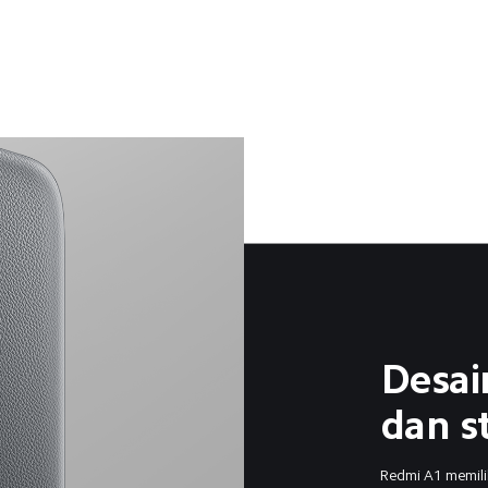
Desai
dan s
Redmi A1 memilik