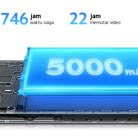
22
746
jam
jam
waktu siaga
memutar video