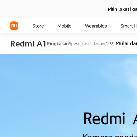
Pilih lokasi 
Store
Mobile
Wearables
Smart 
Redmi A1
Mulai da
Ringkasan
Spesifikasi
Ulasan(192)
Xiaomi Series
REDMI Series
POCO Phones