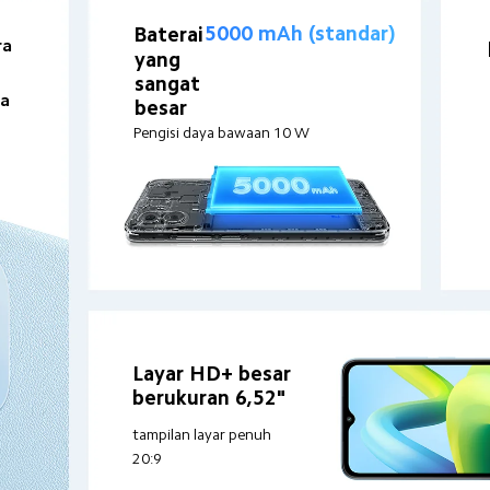
5000 mAh (standar)
Baterai
a 
yang 
 
sangat 
a 
besar
Pengisi daya bawaan 10 W
Layar HD+ besar 
berukuran 6,52"
tampilan layar penuh 
20:9