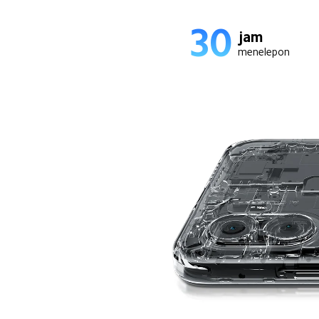
30
jam
menelepon