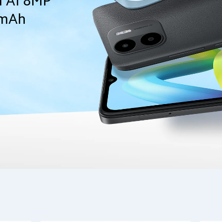
 AI 8MP
 mAh