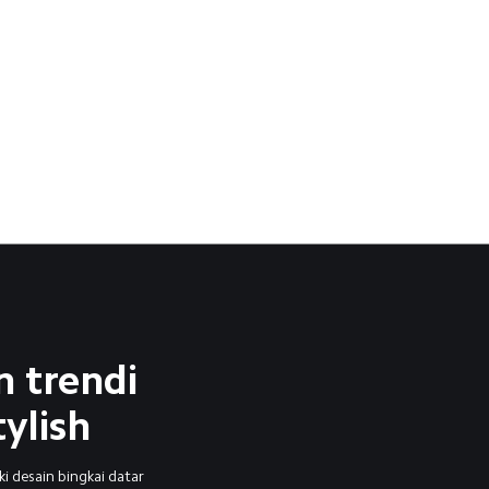
n trendi 
tylish
i desain bingkai datar 