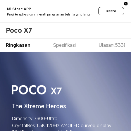
Mi Store APP
PERGI
Pergi ke aplikasi dan nikmati pengalaman belanja yang lancar.
Poco X7
Ringkasan
Spesifikasi
Ulasan(533)
The Xtreme Heroes
Dimensity 7300-Ultra
CrystalRes 1.5K 120Hz AMOLED curved display