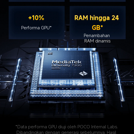
+10%
RAM hingga 24 
GB*
Performa GPU*
Penambahan 
RAM dinamis
*Data performa GPU diuji oleh POCO Internal Labs. 
Dibandingkan dengan generasi sebelumnya. Hasil 