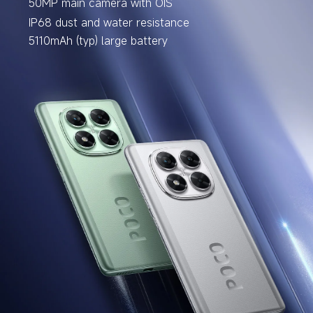
50MP main camera with OIS
IP68 dust and water resistance
5110mAh (typ) large battery