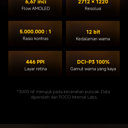
6,67 inci
2712 × 1220
Flow AMOLED
Resolusi
5.000.000 : 1
12 bit
Rasio kontras
Kedalaman warna
446 PPI
DCI-P3 100%
Layar retina
Gamut warna yang kaya
*3000 nit merujuk pada kecerahan puncak. Data 
diperoleh dari POCO Internal Labs.