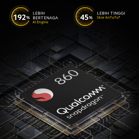
LEBIH 
LEBIH TINGGI
192
45
%
%
BERTENAGA
Skor AnTuTu*
AI Engine