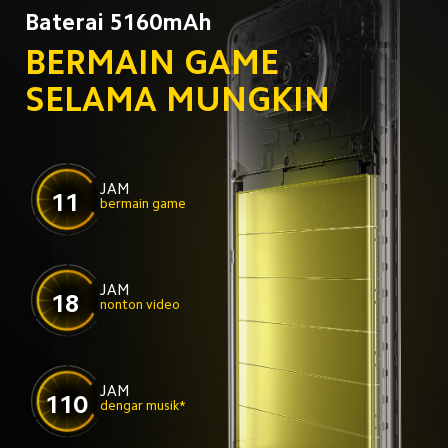
Baterai 5160mAh
BERMAIN GAME 
SELAMA MUNGKIN
JAM
11
bermain game
JAM
18
nonton video
JAM
110
dengar musik*