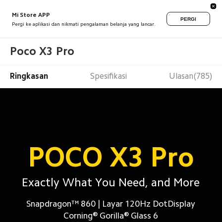
Mi Store APP
PERGI
Pergi ke aplikasi dan nikmati pengalaman belanja yang lancar.
Poco X3 Pro
Ringkasan
Spesifikasi
Ulasan(785)
POCO X3 Pro
Exactly What You Need, and More
Snapdragon™ 860 | Layar 120Hz DotDisplay

Corning® Gorilla® Glass 6