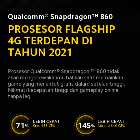
Qualcomm® Snapdragon™ 860
PROSESOR FLAGSHIP 
4G TERDEPAN DI 
TAHUN 2021
Prosesor Qualcomm® Snapdragon ™ 860 tidak 
akan mengecewakanmu bahkan saat memainkan 
game yang menuntut grafis dalam setelan tinggi. 
Nikmati kecepatan tinggi dan gameplay online 
tanpa lag.
LEBIH CEPAT
LEBIH CEPAT
71
145
%
%
Kryo 485 CPU
Adreno 640 GPU