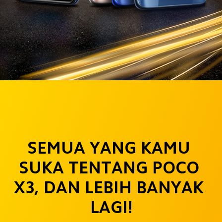
SEMUA YANG KAMU 
SUKA TENTANG POCO 
X3, DAN LEBIH BANYAK 
LAGI!