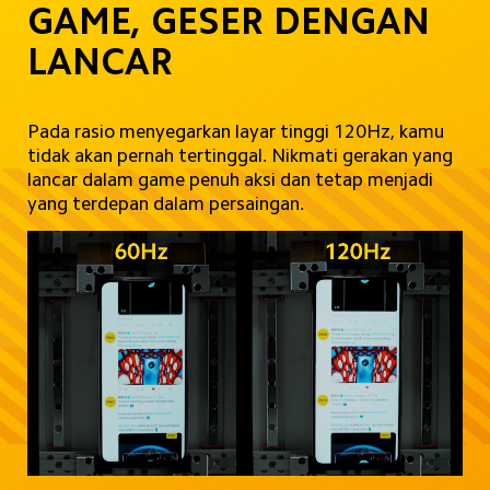
GAME, GESER DENGAN 
LANCAR
Pada rasio menyegarkan layar tinggi 120Hz, kamu 
tidak akan pernah tertinggal. Nikmati gerakan yang 
lancar dalam game penuh aksi dan tetap menjadi 
yang terdepan dalam persaingan.