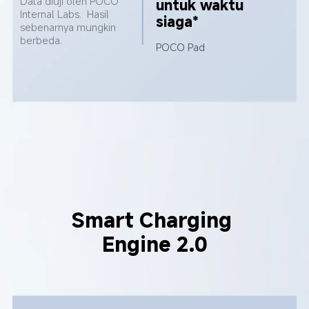
Data diuji oleh POCO 
untuk waktu 
Internal Labs.  Hasil 
siaga*
sebenarnya mungkin 
berbeda.
POCO Pad
Smart Charging 
Engine 2.0