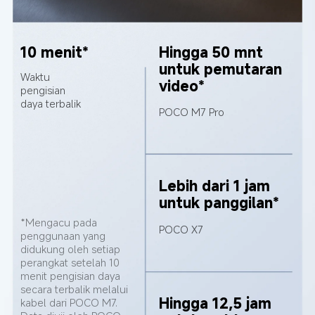
10 menit*
Hingga 50 mnt 
untuk pemutaran 
Waktu 
video*
pengisian 
daya terbalik
POCO M7 Pro
Lebih dari 1 jam 
untuk panggilan*
*Mengacu pada 
POCO X7
penggunaan yang 
didukung oleh setiap 
perangkat setelah 10 
menit pengisian daya 
secara terbalik melalui 
Hingga 12,5 jam 
kabel dari POCO M7. 