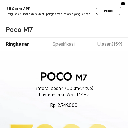
Mi Store APP
PERGI
Pergi ke aplikasi dan nikmati pengalaman belanja yang lancar.
Poco M7
Ringkasan
Spesifikasi
Ulasan(159)
Baterai besar 7000mAh(typ)
Layar imersif 6.9” 144Hz
Rp
2.749.000