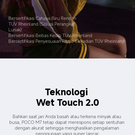
Bersertifikasi Cahaya Biru Rendah 
TÜV Rheinland (Solusi Perangkat 
Lunak)
Bersertifikasi Bebas Kedip TÜV Rheinland
Bersertifikasi Penyesuaian Ritme Sirkadian TÜV Rheinland
Teknologi 
Wet Touch 2.0
Bahkan saat jari Anda basah atau terkena minyak atau 
busa, POCO M7 tetap dapat merespons setiap sentuhan 
dengan akurat sehingga menghasilkan pengalaman 
penggunaan yang super lancar.