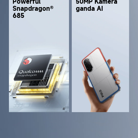
Powerful 
50MP Kamera 
Snapdragon® 
ganda AI
685