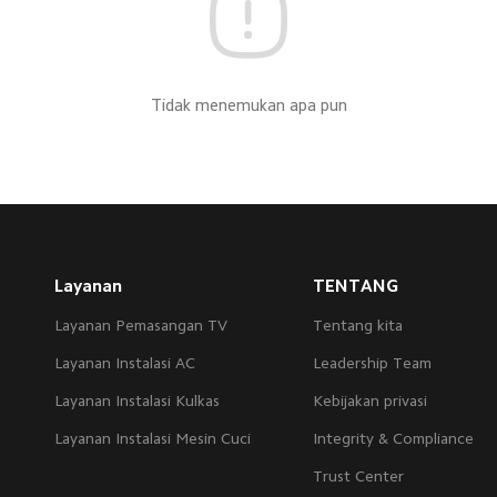
Tidak menemukan apa pun
Layanan
TENTANG
Layanan Pemasangan TV
Tentang kita
Layanan Instalasi AC
Leadership Team
Layanan Instalasi Kulkas
Kebijakan privasi
Layanan Instalasi Mesin Cuci
Integrity & Compliance
Trust Center