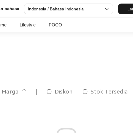
dan bahasa
Indonesia / Bahasa Indonesia
La
ome
Lifestyle
POCO
Harga
Diskon
Stok Tersedia