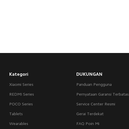
Kategori
DUKUNGAN
Xiaomi Series
Panduan Pengguna
REDMI Series
Pernyataan Garansi Terbatas
POCO Series
Service Center Resmi
Tablets
Gerai Terdekat
Wearables
FAQ Poin Mi