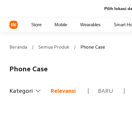
Pilih lokasi 
Store
Mobile
Wearables
Smart H
Beranda
/
Semua Produk
/
Phone Case
Xiaomi Series
Phone Case
REDMI Series
POCO Phones
Kategori
Relevansi
BARU