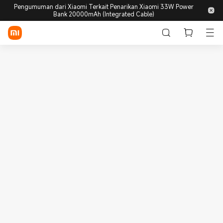
Pengumuman dari Xiaomi Terkait Penarikan Xiaomi 33W Power
Bank 20000mAh (Integrated Cable)
Login / Daftar
Store
Mobile
Wearables
Smart Home
Lifestyle
POCO
Discover
Support