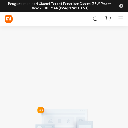
Pengumuman dari Xiaomi Terkait Penarikan Xiaomi 33W Power
Bank 20000mAh (Integrated Cable)
Login / Daftar
Store
Mobile
Wearables
Smart Home
Lifestyle
POCO
Discover
Support