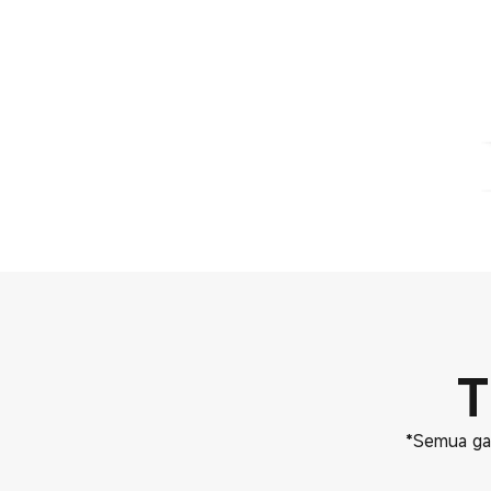
T
*Semua gam