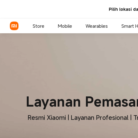
Layanan Pemasangan TV
Pilih lokasi 
Store
Mobile
Wearables
Smart 
Xiaomi Series
REDMI Series
POCO Phones
Layanan Pemasa
Resmi Xiaomi | Layanan Profesional | 